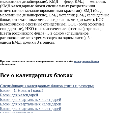
мелованные дизайнерские), КМД — флер, КМД — металлик
(КМД календарные блоки специальных расцветок или
отпечатанные металлизированными красками), БМД (болд
мелованные дизайнерские), БМД металлик (БМД календарные
блоки, отпечатанные металлизированными красками), КОС
(классические офсетные стандартные), БОС (болд офсетные
стандартные), НКО (неоклассические офсетные), триколор
(цвета российского флага), 3 в одном (специальное
расположение всех трех месяцев на одном листе), 3 в
одном ЕМД, домики 3 в одном.
При частичном или полном копировании ссылка на сайт
календарные блоки
обязательна.
Все о календарных блоках
Cпецификация календарных блоков (типы и размеры)
Блоки - С Новым Годом!
Блоки для календарей
Блоки для квартальных календарей
Блоки для квартальных календарей
Блоки для квартальных календарей