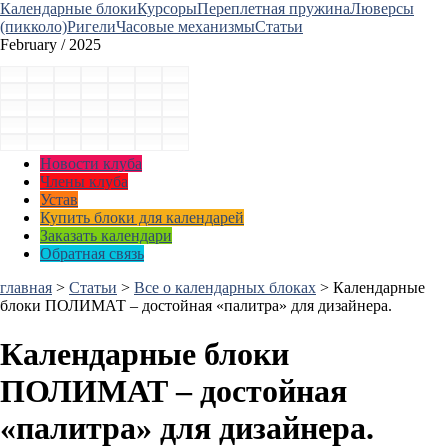
Календарные блоки
Курсоры
Переплетная пружина
Люверсы
(пикколо)
Ригели
Часовые механизмы
Статьи
February / 2025
Новости клуба
Члены клуба
Устав
Купить блоки для календарей
Заказать календари
Обратная связь
главная
>
Статьи
>
Все о календарных блоках
>
Календарные
блоки ПОЛИМАТ – достойная «палитра» для дизайнера.
Календарные блоки
ПОЛИМАТ – достойная
«палитра» для дизайнера.