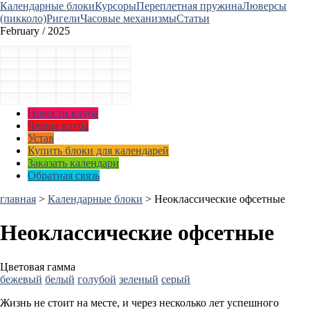
Календарные блоки
Курсоры
Переплетная пружина
Люверсы
(пикколо)
Ригели
Часовые механизмы
Статьи
February / 2025
Новости клуба
Члены клуба
Устав
Купить блоки для календарей
Заказать календари
Обратная связь
главная
>
Календарные блоки
>
Неоклассические офсетные
Неоклассические офсетные
Цветовая гамма
бежевый
белый
голубой
зеленый
серый
Жизнь не стоит на месте, и через несколько лет успешного