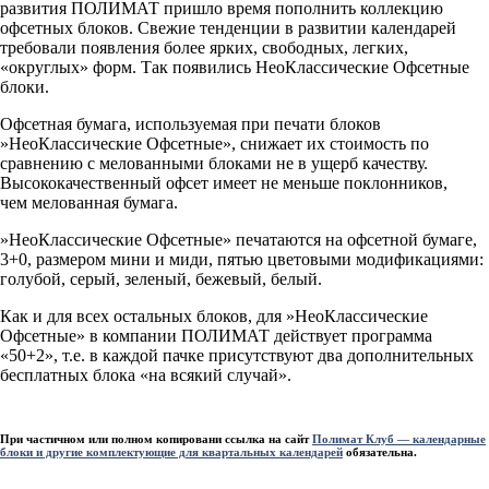
развития ПОЛИМАТ пришло время пополнить коллекцию
офсетных блоков. Свежие тенденции в развитии календарей
требовали появления более ярких, свободных, легких,
«округлых» форм. Так появились НеоКлассические Офсетные
блоки.
Офсетная бумага, используемая при печати блоков
»
НеоКлассические Офсетные»
, снижает их стоимость по
сравнению с мелованными блоками не в ущерб качеству.
Высококачественный офсет имеет не меньше поклонников,
чем мелованная бумага.
»
НеоКлассические Офсетные
» печатаются на офсетной бумаге,
3+0, размером мини и миди, пятью цветовыми модификациями:
голубой, серый, зеленый, бежевый, белый.
Как и для всех остальных блоков, для »
НеоКлассические
Офсетные
» в компании ПОЛИМАТ действует программа
«50+2», т.е. в каждой пачке присутствуют два дополнительных
бесплатных блока «на всякий случай».
При частичном или полном копировани ссылка на сайт
Полимат Клуб — календарные
блоки и другие комплектующие для квартальных календарей
обязательна.