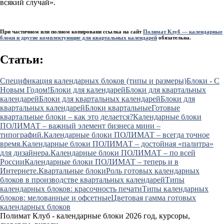
всякий случай».
При частичном или полном копировани ссылка на сайт
Полимат Клуб — календарные
блоки и другие комплектующие для квартальных календарей
обязательна.
Статьи:
Cпецификация календарных блоков (типы и размеры)
Блоки - С
Новым Годом!
Блоки для календарей
Блоки для квартальных
календарей
Блоки для квартальных календарей
Блоки для
квартальных календарей
Блоки квартальные
Готовые
квартальные блоки – как это делается?
Календарные блоки
ПОЛИМАТ – важный элемент бизнеса мини –
типографий.
Календарные блоки ПОЛИМАТ – всегда точное
время.
Календарные блоки ПОЛИМАТ – достойная «палитра»
для дизайнера.
Календарные блоки ПОЛИМАТ – по всей
России
Календарные блоки ПОЛИМАТ – теперь и в
Интернете.
Квартальные блоки
Роль готовых календарных
блоков в производстве квартальных календарей
Типы
календарных блоков: красочность печати
Типы календарных
блоков: мелованные и офсетные
Цветовая гамма готовых
календарных блоков
Полимат Клуб - календарные блоки 2026 год, курсоры,