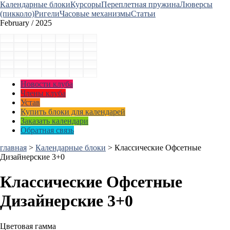
Календарные блоки
Курсоры
Переплетная пружина
Люверсы
(пикколо)
Ригели
Часовые механизмы
Статьи
February / 2025
Новости клуба
Члены клуба
Устав
Купить блоки для календарей
Заказать календари
Обратная связь
главная
>
Календарные блоки
>
Классические Офсетные
Дизайнерские 3+0
Классические Офсетные
Дизайнерские 3+0
Цветовая гамма