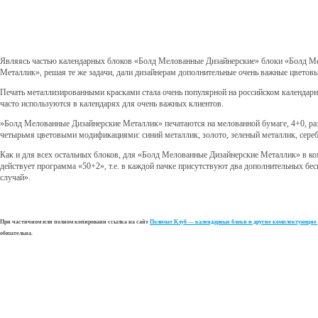
Являясь частью календарных блоков «Болд Мелованные Дизайнерские» блоки «Болд М
Металлик», решая те же задачи, дали дизайнерам дополнительные очень важные цветов
Печать металлизированными красками стала очень популярной на российском календар
часто используются в календарях для очень важных клиентов.
»
Болд
Мелованные Дизайнерские Металлик» печатаются на мелованной бумаге, 4+0, р
четырьмя цветовыми модификациями: синий металлик, золото, зеленый металлик, сереб
Как и для всех остальных блоков, для «Болд Мелованные Дизайнерские Металлик» 
действует программа «50+2», т.е. в каждой пачке присутствуют два дополнительных бе
случай».
При частичном или полном копировани ссылка на сайт
Полимат Клуб — календарные блоки и другие комплектующие 
обязательна.