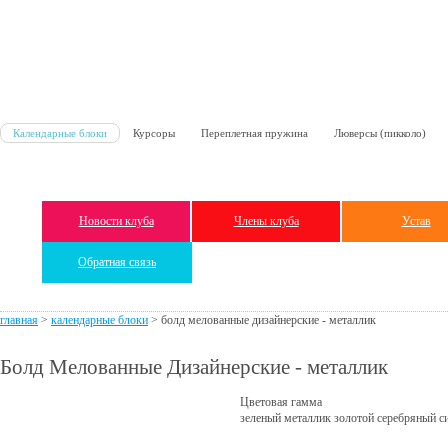
Календарные блоки
Курсоры
Переплетная пружина
Люверсы (пикколо)
Новости клуба
Члены клуба
Устав
Обратная связь
главная
>
календарные блоки
>
болд мелованные дизайнерские - металлик
Болд Мелованные Дизайнерские - металлик
Цветовая гамма
зеленый металлик
золотой
серебряный
с