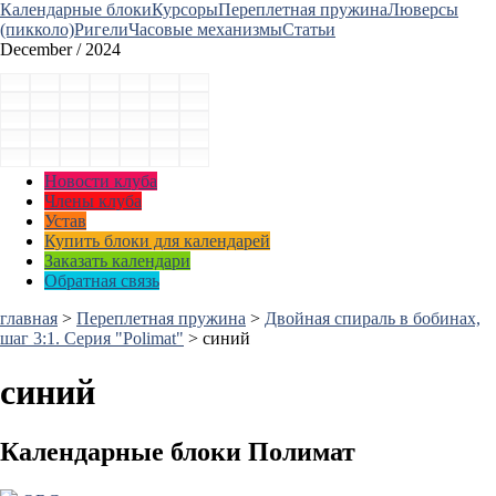
Календарные блоки
Курсоры
Переплетная пружина
Люверсы
(пикколо)
Ригели
Часовые механизмы
Статьи
December / 2024
Новости клуба
Члены клуба
Устав
Купить блоки для календарей
Заказать календари
Обратная связь
главная
>
Переплетная пружина
>
Двойная спираль в бобинах,
шаг 3:1. Серия "Polimat"
>
синий
синий
Календарные блоки Полимат